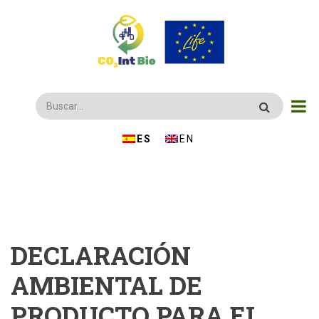
Pasar
al
contenido
principal
Buscar
ESPAÑOL
ENGLISH
DECLARACIÓN
AMBIENTAL DE
PRODUCTO PARA EL