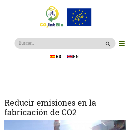
Pasar
al
contenido
principal
Buscar
ESPAÑOL
ENGLISH
Reducir emisiones en la
fabricación de CO2