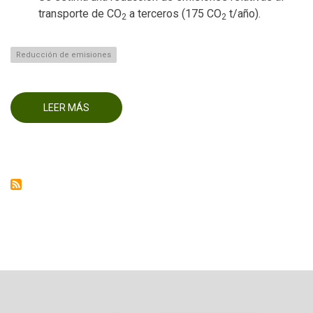
transporte de CO
a terceros (175 CO
t/año).
2
2
Reducción de emisiones
LEER MÁS
SOBRE
REDUCIR
EMISIONES
EN
LA
FABRICACIÓN
DE
CO2