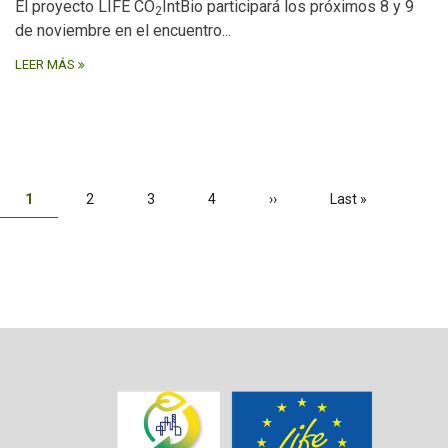
El proyecto LIFE CO
IntBio participará los próximos 8 y 9
2
de noviembre en el encuentro...
LEER MÁS
Paginación
Página
1
Página
2
Página
3
Página
4
Siguiente
››
Última
Last »
actual
página
página