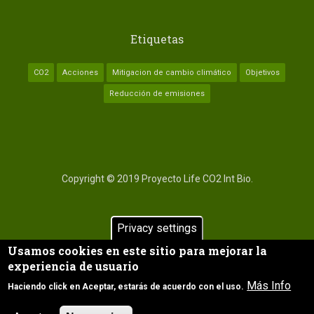
Etiquetas
CO2
Acciones
Mitigacion de cambio climático
Objetivos
Reducción de emisiones
Copyright © 2019 Proyecto Life CO2 Int Bio.
INICIO
Privacy settings
Subfooter
SOCIOS
Usamos cookies en este sitio para mejorar la
experiencia de usuario
AVISO LEGAL
Más Info
Haciendo click en Aceptar, estarás de acuerdo con el uso.
CONTACTA
GLOSARIO