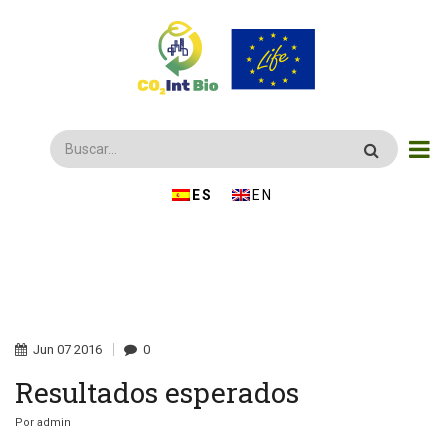
Pasar
al
contenido
principal
Buscar
ESPAÑOL
ENGLISH
Jun
07
2016
0
Resultados esperados
Por
admin