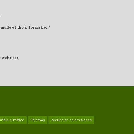
"
 made of the information"
 web user.
ambio climático
Objetivos
Reducción de emisiones