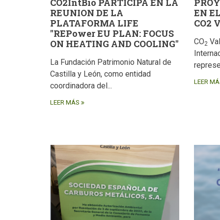
CO2IntBio PARTICIPA EN LA
PROY
REUNION DE LA
EN E
PLATAFORMA LIFE
CO2 
"REPower EU PLAN: FOCUS
CO
Val
ON HEATING AND COOLING"
2
Interna
La Fundación Patrimonio Natural de
represe
Castilla y León, como entidad
LEER MÁ
coordinadora del...
LEER MÁS