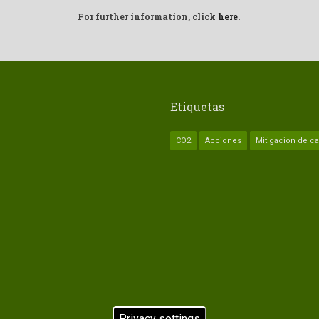
For further information, click
here
.
Etiquetas
CO2
Acciones
Mitigacion de c
Privacy settings