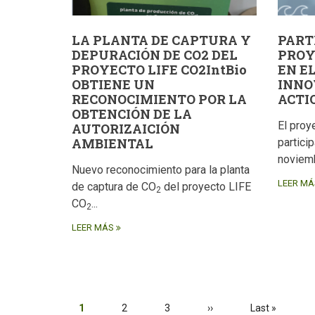
LA PLANTA DE CAPTURA Y
PART
DEPURACIÓN DE CO2 DEL
PROY
PROYECTO LIFE CO2IntBio
EN E
OBTIENE UN
INNO
RECONOCIMIENTO POR LA
ACTI
OBTENCIÓN DE LA
El proy
AUTORIZAICIÓN
AMBIENTAL
partici
noviemb
Nuevo reconocimiento para la planta
LEER MÁ
de captura de CO
del proyecto LIFE
2
CO
...
2
LEER MÁS
Paginación
Página
1
Página
2
Página
3
Siguiente
››
Última
Last »