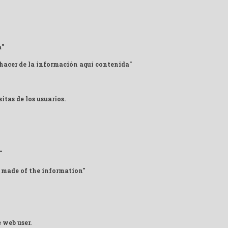
a"
 hacer de la información aquí contenida"
itas de los usuarios.
"
 made of the information"
 web user.