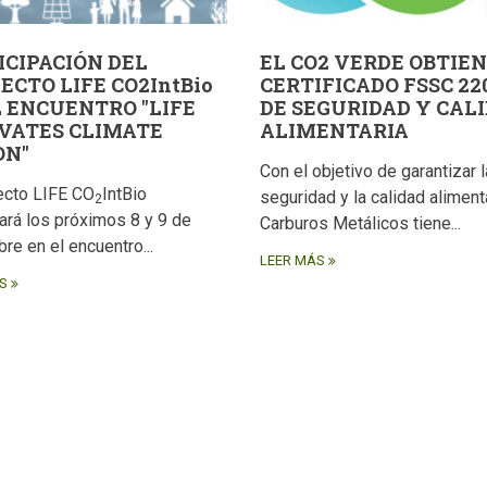
ICIPACIÓN DEL
EL CO2 VERDE OBTIEN
ECTO LIFE CO2IntBio
CERTIFICADO FSSC 22
L ENCUENTRO "LIFE
DE SEGURIDAD Y CAL
VATES CLIMATE
ALIMENTARIA
ON"
Con el objetivo de garantizar l
ecto LIFE CO
IntBio
seguridad y la calidad alimenta
2
pará los próximos 8 y 9 de
Carburos Metálicos tiene...
re en el encuentro...
LEER MÁS
S