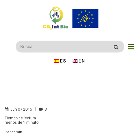
Pasar
al
contenido
principal
Buscar
ESPAÑOL
ENGLISH
Jun
07
2016
3
Tiempo de lectura
menos de
1 minuto
Por
admin