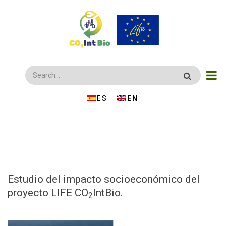
Skip
to
main
content
Search
ESPAÑOL
ENGLISH
Estudio del impacto socioeconómico del
proyecto LIFE CO
IntBio.
2